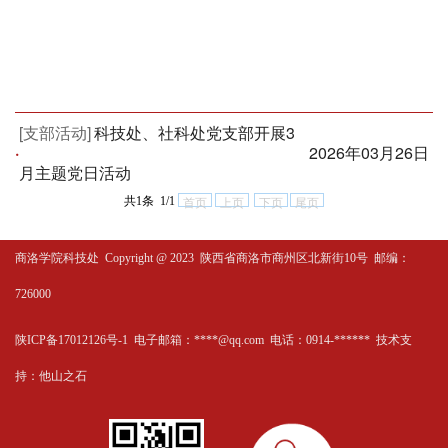
[支部活动]
科技处、社科处党支部开展3
·
2026年03月26日
月主题党日活动
共1条 1/1
首页
上页
下页
尾页
商洛学院科技处
Copyright @ 2023 陕西省商洛市商州区北新街10号 邮编：
726000
陕ICP备17012126号-1 电子邮箱：****@qq.com 电话：0914-****** 技术支
持：
他山之石