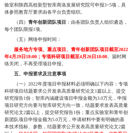
验室和陕西高校新型智库商洛发展研究院可申报
3~5
项，具
体参照教育厅要求由各平台负责组织。
（四）
青年创新团队项目
：由各团队负责人组织遴选，
每个团队限报
1
项。
（五）网络申报时间：
服务地方专项、重点项目、青年创新团队项目截至
2022
年
4
月
29
日
18:00
；专项科研项目截至
4
月
26
日
18:00
。届时网
络关闭，不再受理项目申报。
五、申报要求及注意事项
（一）
2022
年度项目申报材料必须明确以下内容：专项
科研项目结题要求公开发表高质量研究论文
1
篇以上、提交
研究报告
1
份；智库内涵建设项目申报金额为
3.0
万元，申报
项目研究方向要与智库研究方向一致，结题要求发表高质量
研究论文
2
篇以上，提交研究报告
1
份；重点实验室和青年创
新团队项目申报金额为
5.0
万元，申请材料中要有明确的基
本技术指标、参数，结题要求公开发表高质量研究论文
2
篇