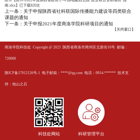
附件【
附件-2022年度陕西省教育厅-中国电建西北院“政企联合资助项目”指
南.xlsx
】
已下载
820
次
上一条：关于申报陕西省社科联国际传播能力建设等四类联合
课题的通知
下一条：关于申报2021年度商洛学院科研项目的通知
【
关闭窗口
】
商洛学院科技处
Copyright @ 2023 陕西省商洛市商州区北新街10号 邮编：
726000
陕ICP备17012126号-1 电子邮箱：****@qq.com 电话：0914-****** 技术支
持：
他山之石
科技处网站
科研管理平台