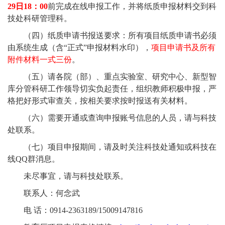
29
日
18
：
00
前完成在线申报工作，并将纸质申报材料交到科
技处科研管理科。
（四）纸质申请书报送要求：所有项目纸质申请书必须
由系统生成（含“正式”申报材料水印），
项目申请书及所有
附件材料一式三份
。
（五）请各院（部）、重点实验室、研究中心、新型智
库分管科研工作领导切实负起责任，组织教师积极申报，严
格把好形式审查关，按相关要求按时报送有关材料。
（六）需要开通或查询申报账号信息的人员，请与科技
处联系。
（七）项目申报期间，请及时关注科技处通知或科技在
线
QQ
群消息。
未尽事宜，请与科技处联系。
联系人：何念武
电
话：
0914-2363189/15009147816