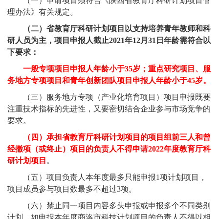
（一）申请项目须符合《陕西省教育厅科研计划项目管
理办法》有关规定。
（二）省教育厅科研计划项目以支持培养青年教师和科
研人员为主，项目申报人截止
2021
年
12
月
31
日年龄需符合以
下要求：
一般专项项目申报人年龄小于
35
岁；重点研究项目、服
务地方专项项目和青年创新团队项目申报人年龄小于
45
岁。
（三）服务地方专项（产业化培育项目）项目申报既要
注重技术指标的先进性，又要密切结合企业参与市场竞争的
要求。
（四）承担省教育厅科研计划项目的项目组前三人和曾
经撤项（或终止）项目的负责人不得申请
2022
年度教育厅科
研计划项目
。
（五）项目负责人本年度最多只能申报
1
项计划项目，
项目成员参与项目数最多不超过
3
项。
（六）禁止同一项目内容多头申报或申报多个不同类别
计划，如申报本年度商洛市科技计划项目的负责人不得以相