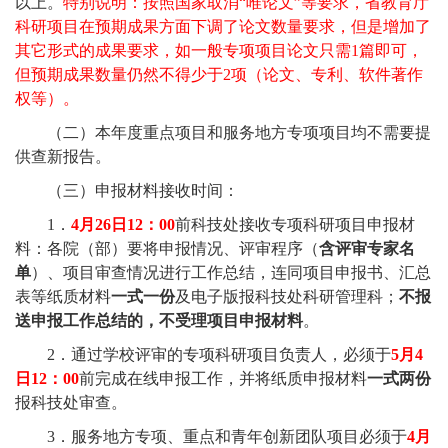
以上。
特别说明：按照国家取消“唯论文”等要求，省教育厅
科研项目在预期成果方面下调了论文数量要求，但是增加了
其它形式的成果要求，如一般专项项目论文只需
1
篇即可，
但预期成果数量仍然不得少于
2
项（论文、专利、软件著作
权等）。
（二）本年度重点项目和服务地方专项项目均不需要提
供查新报告。
（三）申报材料接收时间：
1
．
4
月
26
日
12
：
00
前科技处接收专项科研项目申报材
料：各院（部）要将申报情况、评审程序（
含评审专家名
单
）、项目审查情况进行工作总结，连同项目申报书、汇总
表等纸质材料
一式一份
及电子版报科技处科研管理科；
不报
送申报工作总结的，不受理项目申报材料
。
2
．通过学校评审的专项科研项目负责人，必须于
5
月
4
日
12
：
00
前完成在线申报工作，并将纸质申报材料
一式两份
报科技处审查。
3
．服务地方专项、重点和青年创新团队项目必须于
4
月