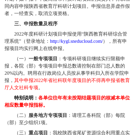
同内容申报陕西省教育厅科研计划项目。申报信息弄虚作假
者，一经查实，取消立项资格。
三、申报数量及程序
2022
年度科研计划项目申报使用“陕西教育科研综合管
理系统”（登录地址：
http://kygl.sneducloud.com/
），所有申
报项目均实行网上在线申报。
（一）
一般专项项目
：专项科研项目继续实行限额申
报，各院（部）专项项目申报总数请控制在部门总人数的
20%
以内。聘用在行政岗位人员按从事学科归入所在学院申
报，
其中申报
2022
年省社科联年度项目的不得再申报省教育
厅人文社科专项
。
特别说明：
各单位往年有未按期结题项目的核减本单位
相应数量申报指标。
（二）
服务地方专项项目
：请理工各科院（部）每院
（部）至少组织
1
项。
（三）
重点项目
：我校陕西省尾矿资源综合利用重点实