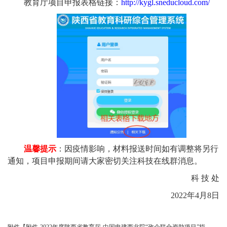
教育厅项目申报表格链接：
http://kygl.sneducloud.com/
温馨提示
：因疫情影响，材料报送时间如有调整将另行
通知，项目申报期间请大家密切关注科技在线群消息。
科
技
处
2022
年
4
月
8
日