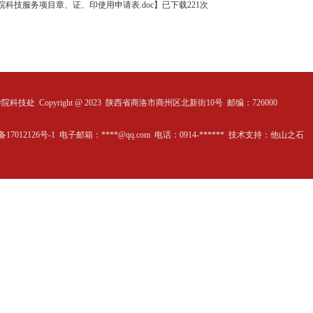
院科技服务项目章、证、印使用申请表.doc
】
已下载
221
次
学院科技处
Copyright @ 2023 陕西省商洛市商州区北新街10号 邮编：726000
备17012126号-1 电子邮箱：****@qq.com 电话：0914-****** 技术支持：
他山之石