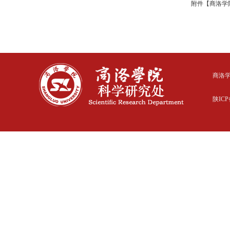
附件【
商洛学
商洛
陕ICP