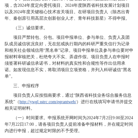
项，含2024年度定向委托项目、2024年度陕西省科技发展计划项目
以及2024年度关键核心技术攻关项目。在研项目负责人（除杰出青
年、秦创原引用高层次创新创业人才、青年科技新星）不得申报。
（三）诚信要求。
项目严禁转包、分包。项目申报单位、参与单位、负责人及团
队成员诚信状况良好，无在惩戒执行期内的科研严重失信行为记录
和相关社会领域信用“黑名单”记录。项目申报单位及参与单位要对申
报材料审核把关，杜绝夸大不实、弄虚作假。项目负责人在申报时
须签署科研诚信承诺书，对材料的真实性和合规性等作出信用承
诺。如发现信息不实，将取消项目立项资格，并列入科研诚信“黑名
单”。
三、申报程序
项目负责人应按指南要求，通过“陕西省科技业务综合服务信息
系统”（
http://ywgl.sstrc.com/egrantweb/
）进行在线填写申请书并提交
相关证明材料。
（一）时间要求。申报系统开网时间为2024年7月2日9:00至2024
年7月22日17:00，请各项目负责人提前准备申报材料，并在规定时间
内进行申报，超过规定时限的不予受理。