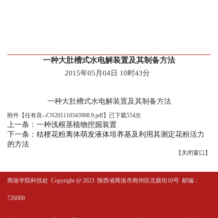
一种大肚槽式水电解装置及其制备方法
2015年05月04日 10时43分
一种大肚槽式水电解装置及其制备方法
附件【
任有良--CN201110343908.9.pdf
】
已下载
554
次
上一条：一种浅根茎植物挖掘装置
下一条：桔梗花粉离体萌发液体培养基及利用其测定花粉活力
的方法
【
关闭窗口
】
商洛学院科技处
Copyright @ 2023 陕西省商洛市商州区北新街10号 邮编：
726000