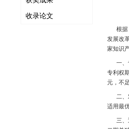
获奖成果
收录论文
根据
发展改革
家知识
一、
专利权
元，不
二、
适用最
三、