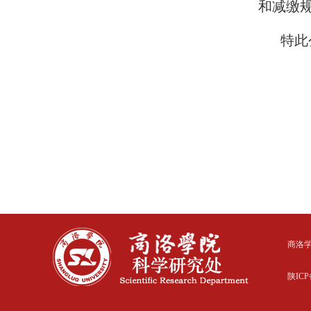
和减缴
特此
商洛
陕ICP