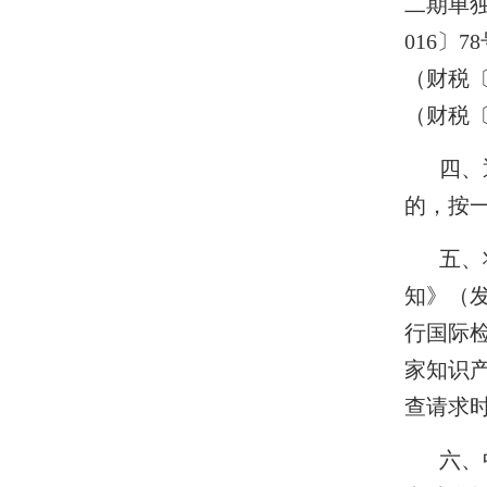
二期单
016〕
（财税〔
（财税〔
四、
的，按
五、
知》（发
行国际
家知识
查请求
六、