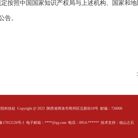
规定按照中国国家知识产权局与上述机构、国家和地
公告。
学院科技处
Copyright @ 2023 陕西省商洛市商州区北新街10号 邮编：726000
备17012126号-1 电子邮箱：****@qq.com 电话：0914-****** 技术支持：
他山之石