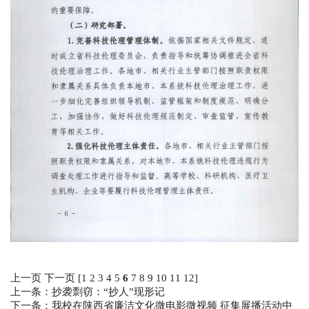
上一页
下一页
[
1
2
3
4
5
6
7
8
9
10
11
12
]
上一条：抄袭剽窃：“抄人”现形记
下一条：我校在陕西省廉洁文化微电影微视频 征集展播活动中