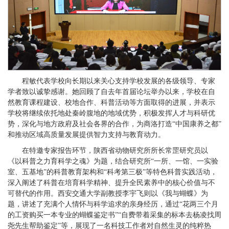
程敏代表学校向长期以来关心支持学校发展的各级领导、专家
学者致以诚挚感谢。她回顾了自去年首届论坛举办以来，学校在自
然教育课程建设、校地合作、科普活动等方面取得的进展，并表示
学校将继续依托地处秦岭腹地的地域优势，积极发挥人才与科研优
势，深化与地方政府及社会各界的合作，为商洛打造“中国康养之都”
和推动区域高质量发展提供智力支持与教育动力。
在特邀专家报告环节，陕西省动物研究所所长常罡研究员以
《以科普之力育科学之魂》为题，结合研究所“一所、一馆、一实验
室、五基地”的科普教育架构和“科考第三极”等特色科普实践活动，
深入阐述了科普在培育科学精神、提升全民素养中的核心价值与不
可替代的作用。西安交通大学副教授李宇飞则以《我与蝴蝶》为
题，讲述了充满个人情怀与科学追求的亲身经历，通过“花两三个月
的工资购买一本专业的蝴蝶鉴定书”“自费带着采集的标本去杨凌找周
尧先生帮助鉴定”等，展现了一名科技工作者对自然生灵的纯粹热