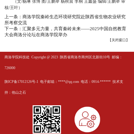
（文/杨琳 张博 图/王鹏举 杨秋晨 李桐 王鑫盛 编辑/王鹏举 审
核/王叶）
上一条：商洛学院秦岭生态环境研究院赴陕西省生物农业研究
所考察交流
下一条：汇聚多元力量，共育秦岭未来——2025中国自然教育
大会商洛分论坛在商洛学院举办
【
关闭窗口
】
商洛学院科技处
Copyright @ 2023 陕西省商洛市商州区北新街10号 邮编：
726000
陕ICP备17012126号-1 电子邮箱：****@qq.com 电话：0914-****** 技术支
持：
他山之石