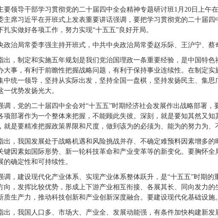
主要领导干部学习贯彻党的二十届四中全会精神专题研讨班1月20日上午
委主席习近平在开班式上发表重要讲话强调，要把学习贯彻党的二十届四
下扎实做好各项工作，努力实现“十五五”良好开局。
央政治局常委李强主持开班式，中共中央政治局常委赵乐际、王沪宁、蔡
指出，制定和实施五年规划是我们党治国理政一条重要经验，是中国特色
办大事，有利于前瞻性把握战略问题，有利于保持事业连续性。在制定实
集中统一领导，坚持从实际出发，坚持全国一盘棋，坚持发扬民主、集思
这一优势发扬光大。
强调，党的二十届四中全会对“十五五”时期经济社会发展作出战略部署，
各项部署作为一个整体来把握，不能顾此失彼。深刻，就是要知其然又知
，就是要精准把握政策界限和尺度，做到该为的必须为、能为的努力为、
指出，我国发展处于战略机遇和风险挑战并存、不确定难预料因素增多的
关键因素如国际形势、新一轮科技革命和产业变革等的新变化。要胸怀全
展的确定性和可持续性。
强调，建设现代化产业体系、实现产业体系整体跃升，是“十五五”时期的
方向，发挥比较优势，形成上下游产业相互衔接、各展其长、同向发力的
新质生产力，推动科技创新和产业创新深度融合。要建设现代化基础设施
指出，我国人口多、市场大、产业全、发展动能强，有条件加快构建新发