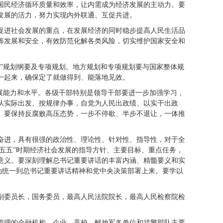
国民经济循环质量和效率，让内需成为经济发展的主动力。要
发展的活力，努力实现内外联通、互促共进。
促进社会发展的重点，在发展经济的同时稳步提高人民生活品
筹发展和安全，有效防范化解各类风险，切实维护国家安全和
”规划纲要及专项规划。地方规划和专项规划要与国家整体规
一起来，确保定了就做得到、能落地见效。
展能力和水平。各级干部特别是领导干部要进一步加强学习，
从实际出发、按规律办事，自觉为人民出政绩、以实干出政
。要保持反腐败高压态势，一步不停歇、半步不退让，一体推
奋进，具有很强的政治性、理论性、针对性、指导性，对于全
十五五”时期经济社会发展的指导方针、主要目标、重点任务，
意义。要深刻理解总书记重要讲话的丰富内涵、精髓要义和实
行动统一到总书记重要讲话精神和党中央决策部署上来。要学以
副委员长，国务委员，最高人民法院院长，最高人民检察院检
管理的金融机构、企业、高校，解放军各单位和武警部队主要