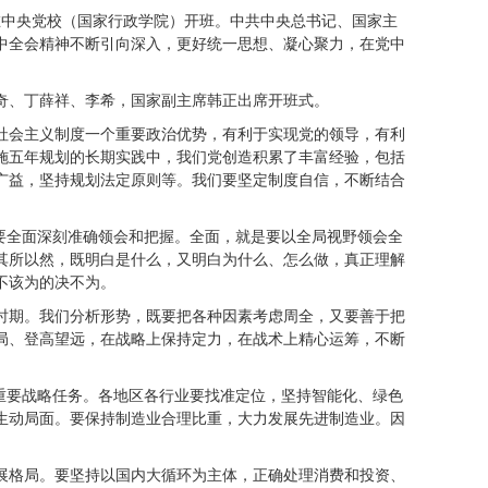
在中央党校（国家行政学院）开班。中共中央总书记、国家主
中全会精神不断引向深入，更好统一思想、凝心聚力，在党中
奇、丁薛祥、李希，国家副主席韩正出席开班式。
社会主义制度一个重要政治优势，有利于实现党的领导，有利
施五年规划的长期实践中，我们党创造积累了丰富经验，包括
广益，坚持规划法定原则等。我们要坚定制度自信，不断结合
要全面深刻准确领会和把握。全面，就是要以全局视野领会全
其所以然，既明白是什么，又明白为什么、怎么做，真正理解
不该为的决不为。
时期。我们分析形势，既要把各种因素考虑周全，又要善于把
局、登高望远，在战略上保持定力，在战术上精心运筹，不断
重要战略任务。各地区各行业要找准定位，坚持智能化、绿色
生动局面。要保持制造业合理比重，大力发展先进制造业。因
。
展格局。要坚持以国内大循环为主体，正确处理消费和投资、