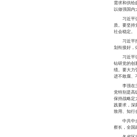
需求和供给
以做强国内
习近平
质。要坚持
社会稳定。
习近平
划衔接好，
习近平
钻研党的创
绩。要大力
进不敢腐、
李强在
党特别是高
保持战略定
践要求，深
致用、知行
中共中
察长，全国
各省区