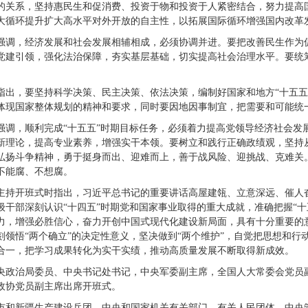
的关系，坚持惠民生和促消费、投资于物和投资于人紧密结合，努力提高
大循环提升扩大高水平对外开放的自主性，以拓展国际循环增强国内改革
强调，经济发展和社会发展相辅相成，必须协调并进。要把改善民生作为
党建引领，强化法治保障，夯实基层基础，切实提高社会治理水平。要统
指出，要坚持科学决策、民主决策、依法决策，编制好国家和地方“十五五
体现国家整体规划的精神和要求，同时要因地因事制宜，把需要和可能统
强调，顺利完成“十五五”时期目标任务，必须着力提高党领导经济社会发
新理论，提高专业素养，增强实干本领。要树立和践行正确政绩观，坚持
弘扬斗争精神，勇于挺身而出、迎难而上，善于战风险、迎挑战、克难关
不能腐、不想腐。
主持开班式时指出，习近平总书记的重要讲话高屋建瓴、立意深远、催人
级干部深刻认识“十四五”时期党和国家事业取得的重大成就，准确把握“
力，增强必胜信心，奋力开创中国式现代化建设新局面，具有十分重要的
刻领悟“两个确立”的决定性意义，坚决做到“两个维护”，自觉把思想和
合一，把学习成果转化为实干实绩，推动高质量发展不断取得新成效。
央政治局委员、中央书记处书记，中央军委副主席，全国人大常委会党员
政协党员副主席出席开班式。
市和新疆生产建设兵团、中央和国家机关有关部门、有关人民团体，中央