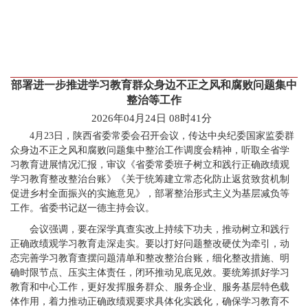
部署进一步推进学习教育群众身边不正之风和腐败问题集中
整治等工作
2026年04月24日 08时41分
4月23日，陕西省委常委会召开会议，传达中央纪委国家监委群
众身边不正之风和腐败问题集中整治工作调度会精神，听取全省学
习教育进展情况汇报，审议《省委常委班子树立和践行正确政绩观
学习教育整改整治台账》《关于统筹建立常态化防止返贫致贫机制
促进乡村全面振兴的实施意见》，部署整治形式主义为基层减负等
工作。省委书记赵一德主持会议。
会议强调，要在深学真查实改上持续下功夫，推动树立和践行
正确政绩观学习教育走深走实。要以打好问题整改硬仗为牵引，动
态完善学习教育查摆问题清单和整改整治台账，细化整改措施、明
确时限节点、压实主体责任，闭环推动见底见效。要统筹抓好学习
教育和中心工作，更好发挥服务群众、服务企业、服务基层特色载
体作用，着力推动正确政绩观要求具体化实践化，确保学习教育不