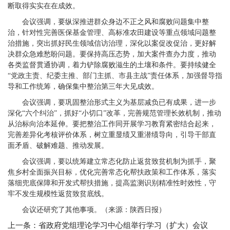
断取得实实在在成效。
会议强调，要纵深推进群众身边不正之风和腐败问题集中整
治，针对性完善医保基金管理、高标准农田建设等重点领域问题整
治措施，突出抓好民生领域信访治理，深化以案促改促治，更好解
决群众急难愁盼问题。要保持高压态势，加大案件查办力度，推动
各类监督贯通协调，着力铲除腐败滋生的土壤和条件。要持续健全
“党政主责、纪委主推、部门主抓、市县主战”责任体系，加强督导指
导和工作统筹，确保集中整治第三年大见成效。
会议强调，要巩固整治形式主义为基层减负已有成果，进一步
深化“六个纠治”，抓好“小切口”改革，完善规范管理长效机制，推动
从治标向治本延伸。要把整治工作同开展学习教育紧密结合起来，
完善差异化考核评价体系，树立重显绩又重潜绩导向，引导干部直
面矛盾、破解难题、推动发展。
会议强调，要以统筹建立常态化防止返贫致贫机制为抓手，聚
焦乡村全面振兴目标，优化完善常态化帮扶政策和工作体系，落实
落细兜底保障和开发式帮扶措施，提高监测识别精准性时效性，守
牢不发生规模性返贫致贫底线。
会议还研究了其他事项。（来源：陕西日报）
上一条：省政府党组理论学习中心组举行学习（扩大）会议