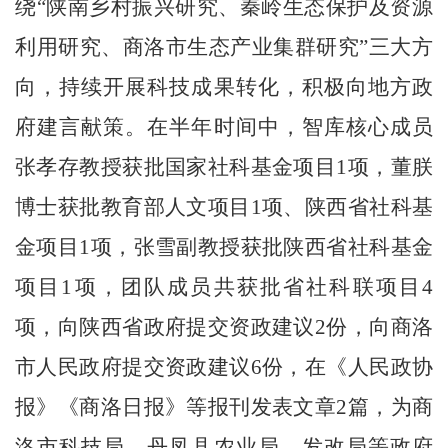
绕
“
陕南乡村振兴研究、秦岭生态保护及资源
利用研究、商洛市生态产业集群研究
”
三大方
向，持续开展科技成果转化，积极向地方政
府建言献策。在半年时间中，智库核心成员
张孝存教授获批国家社科基金项目
1
项，董朕
博士获批教育部人文项目
1
项、陕西省社科基
金项目
1
项，张雪副教授获批陕西省社科基金
项目
1
项，团队成员共获批省社科联项目
4
项，向陕西省政府提交资政建议
2
份，向商洛
市人民政府提交资政建议
6
份，在《人民政协
报》《商洛日报》等报刊发表文章
2
篇，为商
洛市科技局、丹凤县农业局、发改局等政府