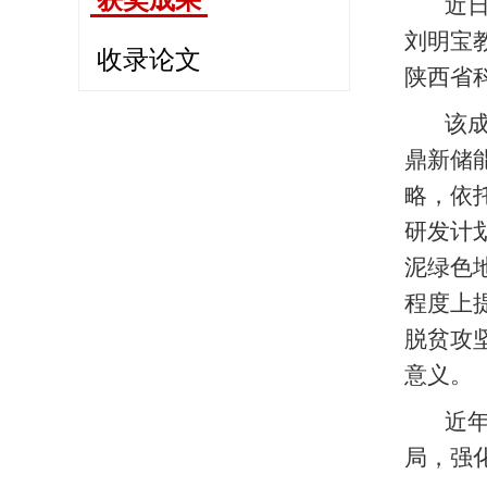
获奖成果
近
刘明宝
收录论文
陕西省
该
鼎新储
略，依
研发计
泥绿色
程度上
脱贫攻
意义。
近
局，强