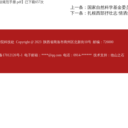
规范手册.pdf
】
已下载
657
次
上一条：国家自然科学基金委
下一条：扎根西部抒壮志 情
学院科技处
Copyright @ 2023 陕西省商洛市商州区北新街10号 邮编：726000
备17012126号-1 电子邮箱：****@qq.com 电话：0914-****** 技术支持：
他山之石