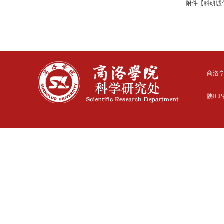
附件【
科研诚信
商洛
陕ICP