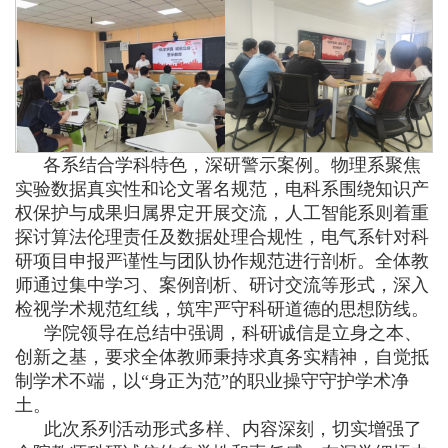
各系结合学科特色，深研警示案例。物理系聚焦
实验数据真实性和论文署名规范，电科系围绕知识产
权保护与成果归属界定开展交流，人工智能系则着重
探讨算法伦理责任及数据处理合规性，电气系针对科
研项目申报严谨性与团队协作规范进行剖析。全体教
师通过集中学习、案例剖析、研讨交流等形式，深入
检视学术规范红线，筑牢严守科研道德的思想防线。
学院领导在总结中强调，科研诚信是立身之本、
创新之基，要求全体教师秉持求真务实精神，自觉抵
制学术不端，以“身正为范”的职业操守守护学术净
土。
此次系列活动形式多样、内容深刻，切实增强了