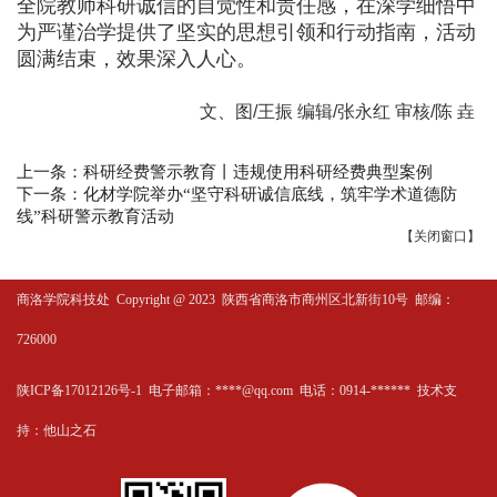
全院教师科研诚信的自觉性和责任感，在深学细悟中
为严谨治学提供了坚实的思想引领和行动指南，活动
圆满结束，效果深入人心。
文、图/王振 编辑/张永红 审核/陈 垚
上一条：科研经费警示教育丨违规使用科研经费典型案例
下一条：化材学院举办“坚守科研诚信底线，筑牢学术道德防
线”科研警示教育活动
【
关闭窗口
】
商洛学院科技处
Copyright @ 2023 陕西省商洛市商州区北新街10号 邮编：
726000
陕ICP备17012126号-1 电子邮箱：****@qq.com 电话：0914-****** 技术支
持：
他山之石