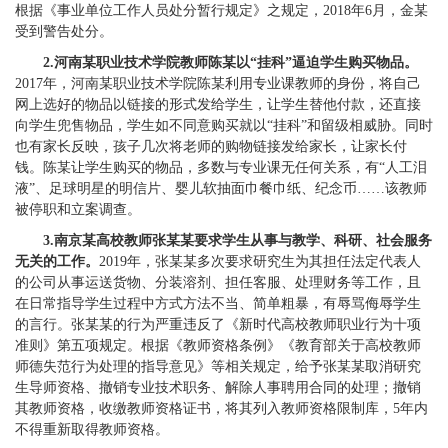
根据《事业单位工作人员处分暂行规定》之规定，2018年6月，金某
受到警告处分。
2.河南某职业技术学院教师陈某以“挂科”逼迫学生购买物品。
2017年，河南某职业技术学院陈某利用专业课教师的身份，将自己
网上选好的物品以链接的形式发给学生，让学生替他付款，还直接
向学生兜售物品，学生如不同意购买就以“挂科”和留级相威胁。同时
也有家长反映，孩子几次将老师的购物链接发给家长，让家长付
钱。陈某让学生购买的物品，多数与专业课无任何关系，有“人工泪
液”、足球明星的明信片、婴儿软抽面巾餐巾纸、纪念币……该教师
被停职和立案调查。
3.南京某高校教师张某某要求学生从事与教学、科研、社会服务
无关的工作。
2019年，张某某多次要求研究生为其担任法定代表人
的公司从事运送货物、分装溶剂、担任客服、处理财务等工作，且
在日常指导学生过程中方式方法不当、简单粗暴，有辱骂侮辱学生
的言行。张某某的行为严重违反了《新时代高校教师职业行为十项
准则》第五项规定。根据《教师资格条例》《教育部关于高校教师
师德失范行为处理的指导意见》等相关规定，给予张某某取消研究
生导师资格、撤销专业技术职务、解除人事聘用合同的处理；撤销
其教师资格，收缴教师资格证书，将其列入教师资格限制库，5年内
不得重新取得教师资格。