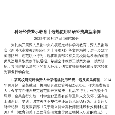
科研经费警示教育丨违规使用科研经费典型案例
2025年10月17日 16时30分
为扎实开展深入贯彻中央八项规定精神学习教育，深入贯彻落
实《新时代高校教师职业行为十项准则》等文件精神，进一步筑牢
师德防线、规范职业行为，现将教育部和有关高校网站发布的师德
师风违规典型案例予以通报。希望全体教职工以案为鉴、以案明
纪，共同维护风清气正的育人环境，切实将师德师风建设要求转化
为职业行动自觉。
1.某高校研究所负责人金某违规使用经费、违反师风师德。
2014
年10月起，金某截留、挪用研究生助管补贴25200元。作为经费负责
人，金某存在违反规定超范围开支餐费、礼品等行为。作为硕士生
导师，金某言行失范，对学生缺乏应有的尊重和人文关怀，还存在
上课迟到、早退，课堂教学不规范等违反师风师德行为。金某违反
财经纪律，违反教育部《关于建立健全高校师德建设长效机制的意
见》和《教育部关于全面落实研究生导师立德树人职责的意见》，