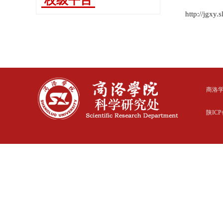
校级平台
http://jgxy.
商洛
陕ICP